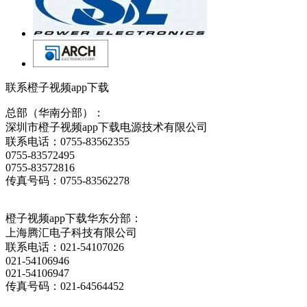
联系橙子视频app下载
总部（华南分部）：
深圳市橙子视频app下载电源技术有限公司
联系电话：0755-83562355
0755-83572495
0755-83572816
传真号码：0755-83562278
橙子视频app下载华东分部：
上海腾汇电子科技有限公司
联系电话：021-54107026
021-54106946
021-54106947
传真号码：021-64564452