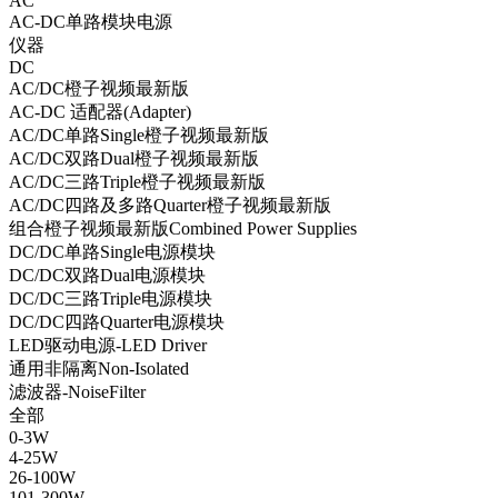
AC
AC-DC单路模块电源
仪器
DC
AC/DC橙子视频最新版
AC-DC 适配器(Adapter)
AC/DC单路Single橙子视频最新版
AC/DC双路Dual橙子视频最新版
AC/DC三路Triple橙子视频最新版
AC/DC四路及多路Quarter橙子视频最新版
组合橙子视频最新版Combined Power Supplies
DC/DC单路Single电源模块
DC/DC双路Dual电源模块
DC/DC三路Triple电源模块
DC/DC四路Quarter电源模块
LED驱动电源-LED Driver
通用非隔离Non-Isolated
滤波器-NoiseFilter
全部
0-3W
4-25W
26-100W
101-300W