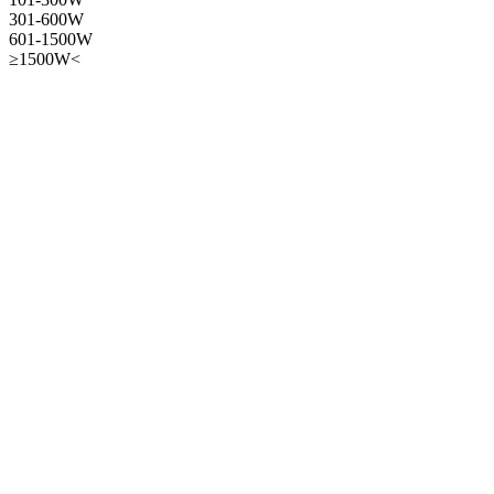
301-600W
601-1500W
≥1500W<