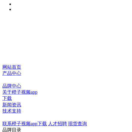
网站首页
产品中心
品牌中心
关于橙子视频app
下载
新闻资讯
技术支持
联系橙子视频app下载
人才招聘
现货查询
品牌目录