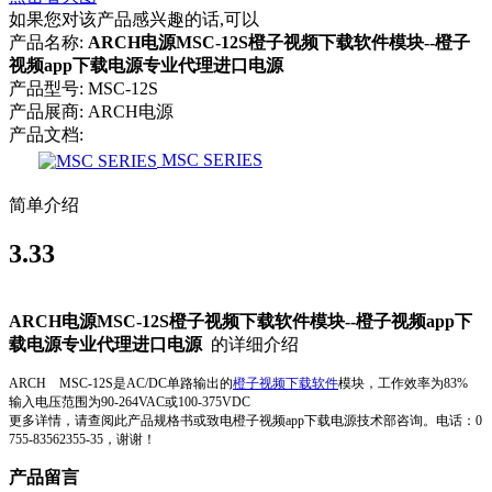
如果您对该产品感兴趣的话,可以
产品名称:
ARCH电源MSC-12S橙子视频下载软件模块--橙子
视频app下载电源专业代理进口电源
产品型号:
MSC-12S
产品展商:
ARCH电源
产品文档:
MSC SERIES
简单介绍
3.33
ARCH电源MSC-12S橙子视频下载软件模块--橙子视频app下
载电源专业代理进口电源
的详细介绍
ARCH
MSC-12S是AC/DC单路输出的
橙子视频下载软件
模块，工作效率为83%
输入电压范围为90-264VAC或100-375VDC
更多详情，请查阅此产品规格书或致电橙子视频app下载电源技术部咨询。电话：0
755-83562355-35，谢谢！
产品留言